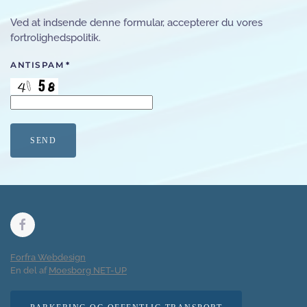
Ved at indsende denne formular, accepterer du vores
fortrolighedspolitik.
ANTISPAM
*
SEND
Forfra Webdesign
En del af
Moesborg NET-UP